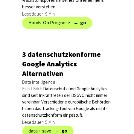
Wachstumspotenzial seines Unternehmens
besser verstehen.
Lesedauer: 9 Min
Hands-On Prognose → ‎
go
3 datenschutzkonforme
Google Analytics
Alternativen
Data Intelligence
Es ist Fakt: Datenschutz und Google Analytics
sind seit Inkrafttreten der DSGVO nicht immer
vereinbar. Verschiedene europäische Behörden
haben das Tracking-Tool von Google als nicht-
datenschutzkonform eingestuft.
Lesedauer: 5 Min
data + save → ‎
go