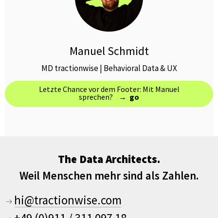
Manuel Schmidt
MD tractionwise | Behavioral Data & UX
Letzte Chance vor dem Footer: Mit Manuel
sprechen? →
go
The Data Architects.
Weil Menschen mehr sind als Zahlen.
hi@tractionwise.com
+49 (0)911 / 311 097 18