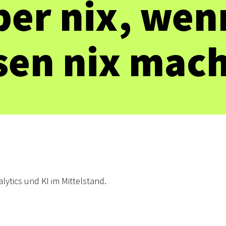
ber nix, we
sen nix mach
ytics und KI im Mittelstand.