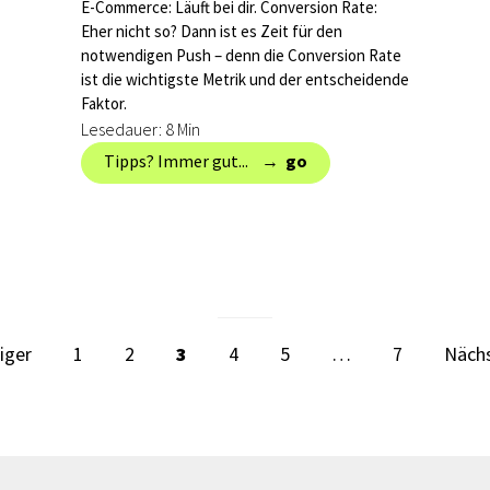
E-Commerce: Läuft bei dir. Conversion Rate:
Eher nicht so? Dann ist es Zeit für den
notwendigen Push – denn die Conversion Rate
ist die wichtigste Metrik und der entscheidende
Faktor.
Lesedauer: 8 Min
Tipps? Immer gut... → ‎
go
iger
1
2
3
4
5
…
7
Nächs