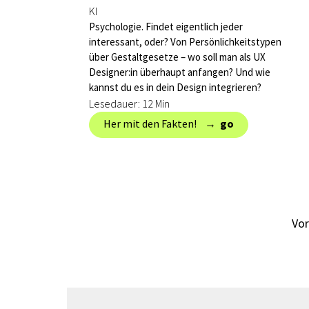
KI
Psychologie. Findet eigentlich jeder
interessant, oder? Von Persönlichkeitstypen
über Gestaltgesetze – wo soll man als UX
Designer:in überhaupt anfangen? Und wie
kannst du es in dein Design integrieren?
Lesedauer: 12 Min
Her mit den Fakten! → ‎
go
Vor