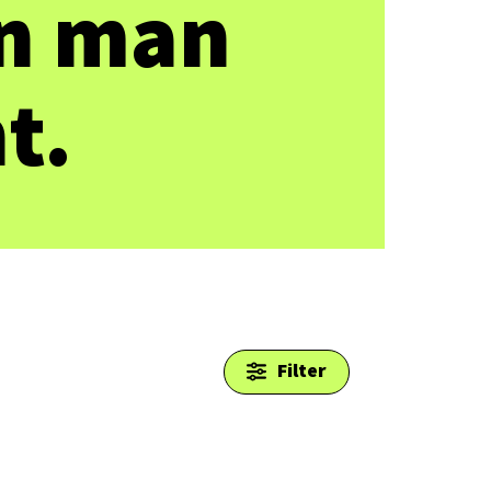
nn man
t.
Filter